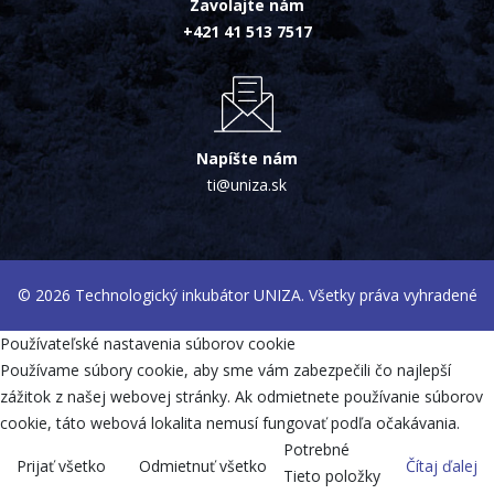
Zavolajte nám
+421 41 513 7517
Napíšte nám
ti@uniza.sk
© 2026 Technologický inkubátor UNIZA. Všetky práva vyhradené
Používateľské nastavenia súborov cookie
Používame súbory cookie, aby sme vám zabezpečili čo najlepší
zážitok z našej webovej stránky. Ak odmietnete používanie súborov
cookie, táto webová lokalita nemusí fungovať podľa očakávania.
Potrebné
Prijať všetko
Odmietnuť všetko
Čítaj ďalej
Tieto položky