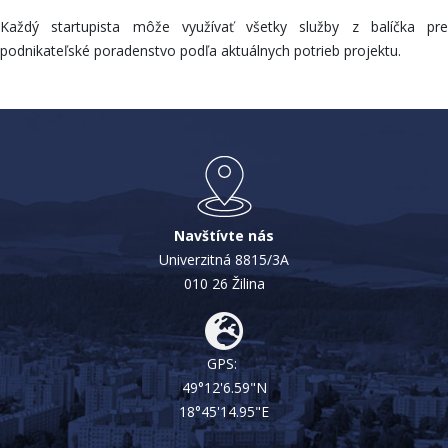
Každý startupista môže využívať všetky služby z balíčka pre
podnikateľské poradenstvo podľa aktuálnych potrieb projektu.
Navštívte nás
Univerzitná 8815/3A
010 26 Žilina
GPS:
49°12'6.59"N
18°45'14.95"E