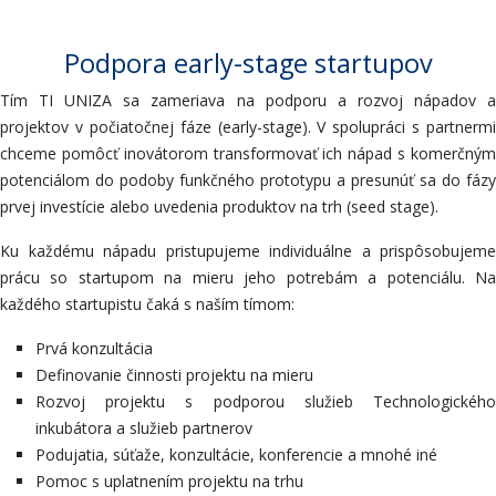
Podpora early-stage startupov
Tím TI UNIZA sa zameriava na podporu a rozvoj nápadov a
projektov v počiatočnej fáze (early-stage). V spolupráci s partnermi
chceme pomôcť inovátorom transformovať ich nápad s komerčným
potenciálom do podoby funkčného prototypu a presunúť sa do fázy
prvej investície alebo uvedenia produktov na trh (seed stage).
Ku každému nápadu pristupujeme individuálne a prispôsobujeme
prácu so startupom na mieru jeho potrebám a potenciálu. Na
každého startupistu čaká s naším tímom:
Prvá konzultácia
Definovanie činnosti projektu na mieru
Rozvoj projektu s podporou služieb Technologického
inkubátora a služieb partnerov
Podujatia, súťaže, konzultácie, konferencie a mnohé iné
Pomoc s uplatnením projektu na trhu