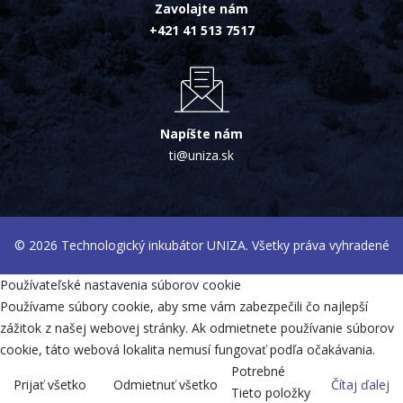
Zavolajte nám
+421 41 513 7517
Napíšte nám
ti@uniza.sk
© 2026 Technologický inkubátor UNIZA. Všetky práva vyhradené
Používateľské nastavenia súborov cookie
Používame súbory cookie, aby sme vám zabezpečili čo najlepší
zážitok z našej webovej stránky. Ak odmietnete používanie súborov
cookie, táto webová lokalita nemusí fungovať podľa očakávania.
Potrebné
Prijať všetko
Odmietnuť všetko
Čítaj ďalej
Tieto položky