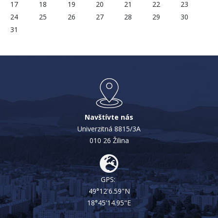
17
18
19
20
21
22
23
24
25
26
27
28
29
30
31
Navštívte nás
Univerzitná 8815/3A
010 26 Žilina
GPS:
49°12'6.59"N
18°45'14.95"E