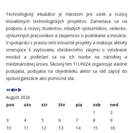
Technologický inkubátor je miestom pre vznik a rozvoj
inovatívnych technologických projektov. Zameriava sa na
podporu a rozvoj študentov, mladých výskumníkov, vedecko-
výskumných pracovníkov a záujemcov o podnikanie a inovácie.
V spolupráci s praxou rieši inovačné projekty a realizuje aktivity
smerujúce k zvyšovaniu všeobecného záujmu o vytváranie
inovácií a podieľaní sa na ich tvorbe na národnej a
medzinárodnej úrovni. Šikovný tím TI UNIZA organizuje vlastné
podujatia, podujatia na objednávku alebo sa rád zapojí do
spoluorganizácie ako pomocná sila.
August 2026
pon
uto
str
štv
pia
sob
ned
1
2
3
4
5
6
7
8
9
10
11
12
13
14
15
16